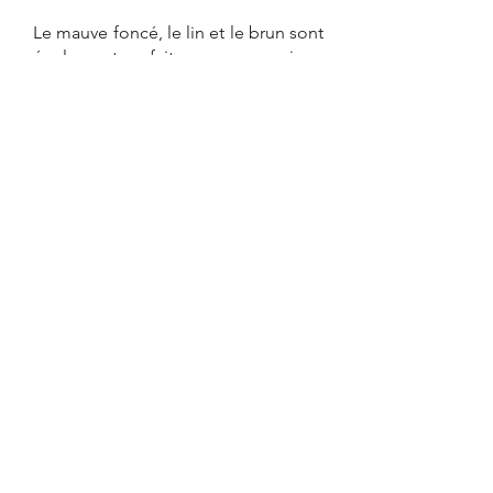
Le mauve foncé, le lin et le brun sont 
également parfaits pour un mariage 
hivernal.
Enfin, si vous souhaitez offrir un 
rendu féerique à votre union sous la 
neige, je vous conseille une palette 
de couleurs autour du bleu clair pour 
votre mariage hivernal. 
Le choix des couleurs pour votre 
décoration de mariage est 
primordial. En optant pour des 
couleurs en accord avec votre thème 
ou la saison, vous êtes certaines de 
créer une palette de teintes 
ha
rmonisée et élégante. Pour 
sublimer davantage votre mariage, 