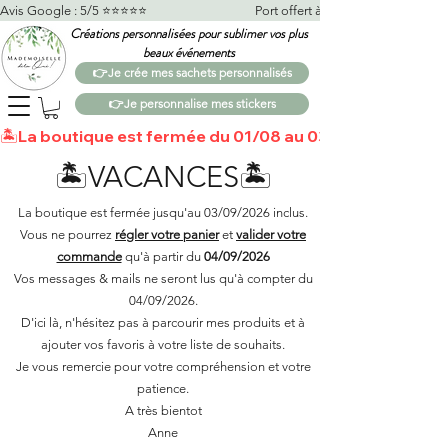
Avis Google : 5/5 ⭐️⭐️⭐️⭐️⭐️                                    Port offert à partir de 100€*                   
Créations personnalisées pour sublimer vos plus
beaux événements
👉Je crée mes sachets personnalisés
👉Je personnalise mes stickers
🏝️La boutique est fermée du 01/08 au 03/09 🏝️Toutes 
🏝️VACANCES🏝️
La boutique est fermée jusqu'au 03/09/2026 inclus.
Vous ne pourrez
régler votre panier
et
valider votre
commande
qu'à partir du
04/09/2026
Vos messages & mails ne seront lus qu'à compter du
04/09/2026.
D'ici là, n'hésitez pas à parcourir mes produits et à
ajouter vos favoris à votre liste de souhaits.​
Je vous remercie pour votre compréhension et votre
patience.
A très bientot
Anne