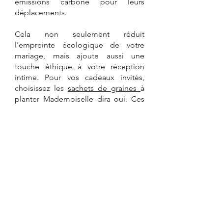
émissions carbone pour leurs 
déplacements. 
Cela non seulement réduit 
l'empreinte écologique de votre 
mariage, mais ajoute aussi une 
touche éthique à votre réception 
intime. Pour vos cadeaux invités, 
choisissez 
les 
sachets de graines 
à 
planter
 Mademoiselle dira oui. Ces 
cadeaux invités à petit prix sont un 
souvenir original et écologique pour 
votre maria
ge intimiste.