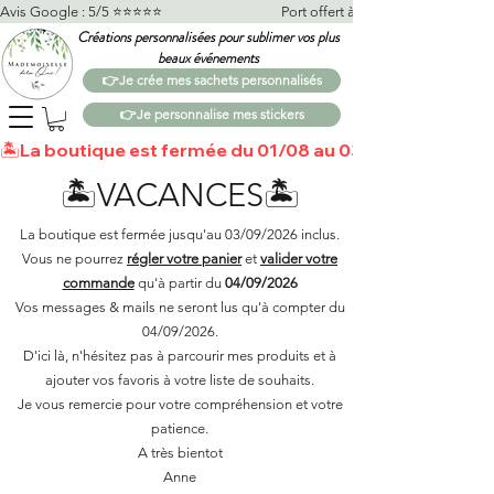
Avis Google : 5/5 ⭐️⭐️⭐️⭐️⭐️                                    Port offert à partir de 100€*                   
Créations personnalisées pour sublimer vos plus
beaux événements
👉Je crée mes sachets personnalisés
👉Je personnalise mes stickers
🏝️La boutique est fermée du 01/08 au 03/09 🏝️Toutes 
🏝️VACANCES🏝️
La boutique est fermée jusqu'au 03/09/2026 inclus.
Vous ne pourrez
régler votre panier
et
valider votre
commande
qu'à partir du
04/09/2026
Vos messages & mails ne seront lus qu'à compter du
04/09/2026.
D'ici là, n'hésitez pas à parcourir mes produits et à
ajouter vos favoris à votre liste de souhaits.​
Je vous remercie pour votre compréhension et votre
patience.
A très bientot
Anne