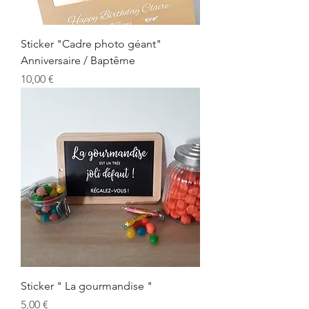
Sticker "Cadre photo géant"
Anniversaire / Baptême
Prix
10,00 €
Sticker " La gourmandise "
Prix
5,00 €