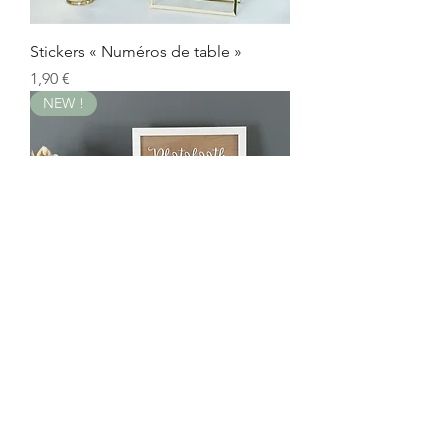
Stickers « Numéros de table »
Prix
1,90 €
NEW !
Sticker "Photobooth"
Prix
8,00 €