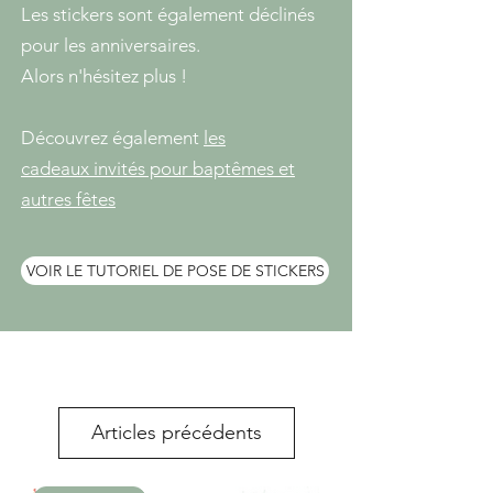
Les stickers sont également déclinés
pour les
anniversaires.
Alors n'hésitez plus !
Découvrez également
les
cadeaux
invités
pour baptêmes et
autres fêtes
VOIR LE TUTORIEL DE POSE DE STICKERS
Articles précédents