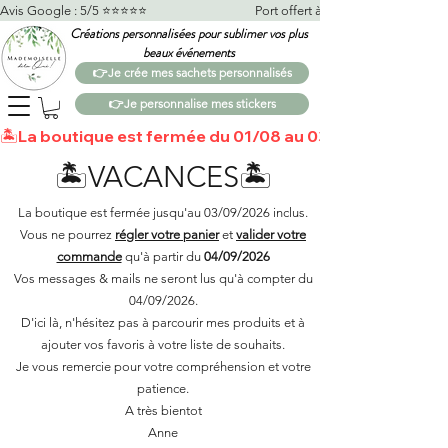
Avis Google : 5/5 ⭐️⭐️⭐️⭐️⭐️                                    Port offert à partir de 100€*                   
Créations personnalisées pour sublimer vos plus
beaux événements
👉Je crée mes sachets personnalisés
👉Je personnalise mes stickers
🏝️La boutique est fermée du 01/08 au 03/09 🏝️Toutes 
🏝️VACANCES🏝️
La boutique est fermée jusqu'au 03/09/2026 inclus.
Vous ne pourrez
régler votre panier
et
valider votre
commande
qu'à partir du
04/09/2026
Vos messages & mails ne seront lus qu'à compter du
04/09/2026.
D'ici là, n'hésitez pas à parcourir mes produits et à
ajouter vos favoris à votre liste de souhaits.​
Je vous remercie pour votre compréhension et votre
patience.
A très bientot
Anne