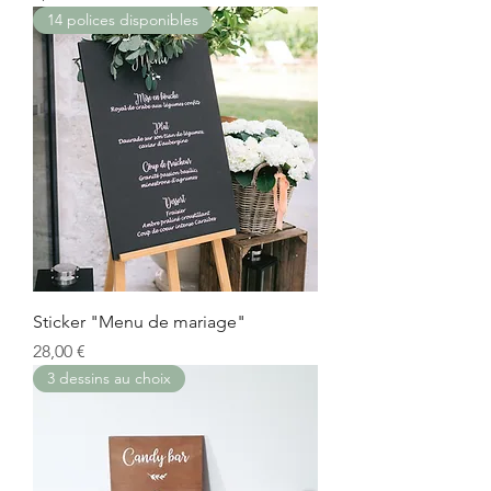
14 polices disponibles
Sticker "Menu de mariage"
Prix
28,00 €
3 dessins au choix