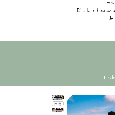
Vos 
D'ici là, n'hésitez 
Je
Le dé