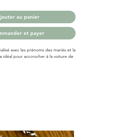
jouter au panier
mmander et payer
lisé avec les prénoms des mariés et la
 idéal pour acccrocher à la voiture de
parmi 14 polices d'écriture pour le
ou doré
au ( non vendu ) mesure 50 x 25 cm .
era fournie dans le colis.
ulter le
tutoriel
pour créer votre