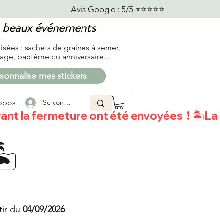
                            
us beaux événements
lisées :
sachets de graines à semer,
age, baptême ou anniversaire...
sonnalise mes stickers
opos
Se connecter
t la fermeture ont été envoyées  ! 
️
tir du
04/09/2026