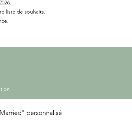
2026.
e liste de souhaits.​
nce.
ution
!
 Married" personnalisé