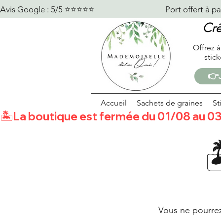
Avis Google : 5/5 ⭐️⭐️⭐️⭐️⭐️                                    Port offert à partir 
Cré
Offrez à
stic
👉J
Accueil
Sachets de graines
St
🏝️La boutique est fermée du 01/08 au 03
Vous ne pourre