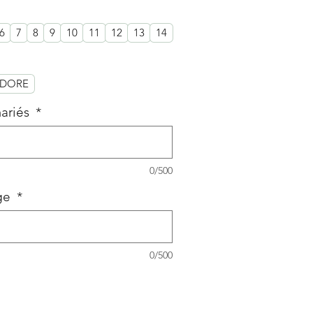
6
7
8
9
10
11
12
13
14
DORE
ariés
*
0/500
age
*
0/500