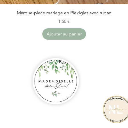
Aperçu rapide
Marque-place mariage en Plexiglas avec ruban
Prix
1,50 €
Ajouter au panier
SIRET 880 
I
CGV
MENTIONS
rance
POLITIQU
@outlook.fr
rance
 métropolitaine.