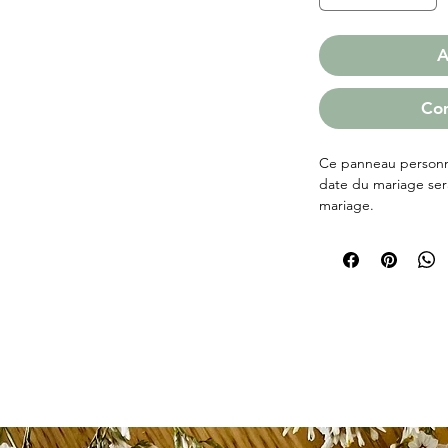
A
Co
Ce panneau personna
date du mariage sera
mariage.
Vous pouvez choisir 
"Just Married".
Coloris noir, blanc 
Dimensions du panne
Une notice de pose s
N'hésitez pas à cons
panneau !