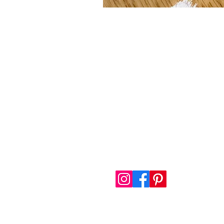
MADEMOISELLE DIRA OU
5 rue Sibille Lavertu
17630 LA FLOTTE EN RÉ, F
Mail :
mademoisellediraoui
* Port offert à partir de 100€ en F
métropolitaine et 300€ hors France