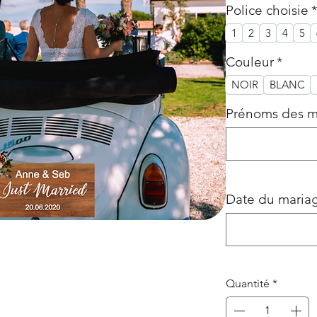
Police choisie
*
1
2
3
4
5
Couleur
*
NOIR
BLANC
Prénoms des m
Date du mari
Quantité
*