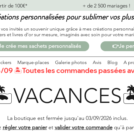
de 100€*                                              + de 2 500 mariages !           
ations personnalisées pour sublimer vos pl
 vos invités un souvenir unique grâce à mes créations personna
kers et livres d’or sur mesure, imaginés avec soin
pour votre mari
e crée mes sachets personnalisés
👉Je per
ickers
Marque-places
Galerie photos
Avis
Blog
A pr
/09 🏝️Toutes les commandes passées avan
🏝️VACANCES
La boutique est fermée jusqu'au 03/09/2026 inclus.
z
régler votre panier
et
valider votre commande
qu'à par