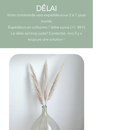
DÉLAI
Votre commande sera expédiée sous 2 à 7 jours
ouvrés
Expédition en colissimo / lettre suivie (+/- 48 h)
Le délai est trop juste? Contactez -moi il y a
toujours une solution
!