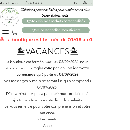
Avis Google : 5/5 ⭐️⭐️⭐️⭐️⭐️                                    Port offert à partir de 100€*                   
Créations personnalisées pour sublimer vos plus
beaux événements
👉Je crée mes sachets personnalisés
👉Je personnalise mes stickers
🏝️La boutique est fermée du 01/08 au 03/09 🏝️Toutes 
🏝️VACANCES🏝️
La boutique est fermée jusqu'au 03/09/2026 inclus.
Vous ne pourrez
régler votre panier
et
valider votre
commande
qu'à partir du
04/09/2026
Vos messages & mails ne seront lus qu'à compter du
04/09/2026.
D'ici là, n'hésitez pas à parcourir mes produits et à
ajouter vos favoris à votre liste de souhaits.​
Je vous remercie pour votre compréhension et votre
patience.
A très bientot
Anne