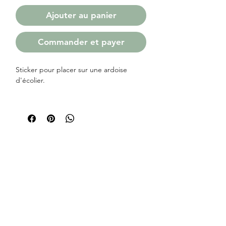
Ajouter au panier
Commander et payer
Sticker pour placer sur une ardoise
d'écolier.
Ecrivez les 2 ou 3 mots que vous
souhaitez et choisissez parmi les
14 polices d'écriture.
Coloris blanc ou doré
Dimensions de l ardoise (partie noire) :
14 x 22.2cm ( ardoise non vendue)
Une notice de pose sera fournie dans le
colis.