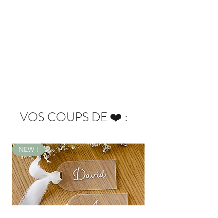
N'hésite
z pas à consulter le
tutoriel
pour
créer votre panneau !
VOS COUPS DE ❤️ :
NEW !