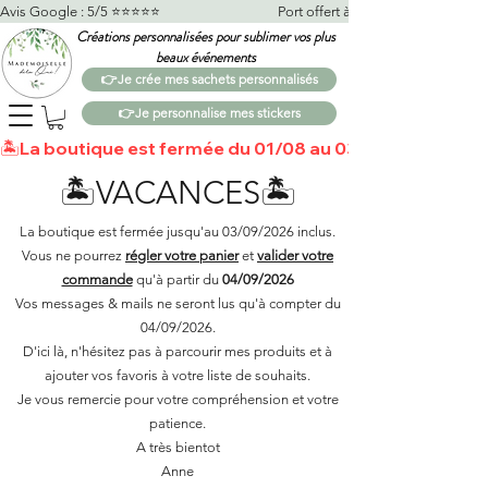
Avis Google : 5/5 ⭐️⭐️⭐️⭐️⭐️                                    Port offert à partir de 100€*                   
Créations personnalisées pour sublimer vos plus
beaux événements
👉Je crée mes sachets personnalisés
👉Je personnalise mes stickers
🏝️La boutique est fermée du 01/08 au 03/09 🏝️Toutes 
🏝️VACANCES🏝️
La boutique est fermée jusqu'au 03/09/2026 inclus.
Vous ne pourrez
régler votre panier
et
valider votre
commande
qu'à partir du
04/09/2026
Vos messages & mails ne seront lus qu'à compter du
04/09/2026.
D'ici là, n'hésitez pas à parcourir mes produits et à
ajouter vos favoris à votre liste de souhaits.​
Je vous remercie pour votre compréhension et votre
patience.
A très bientot
Anne