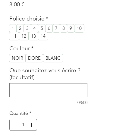
Prix
3,00 €
Police choisie
*
1
2
3
4
5
6
7
8
9
10
11
12
13
14
Couleur
*
NOIR
DORE
BLANC
Que souhaitez-vous écrire ?
(facultatif)
0/500
Quantité
*