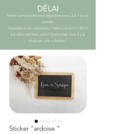
DÉLAI
Votre commande sera expédiée sous 2 à 7 jours
ouvrés
Expédition en colissimo / lettre suivie (+/- 48 h)
Le délai est trop juste? Contactez -moi il y a
toujours une solution
!
Sticker "ardoise "