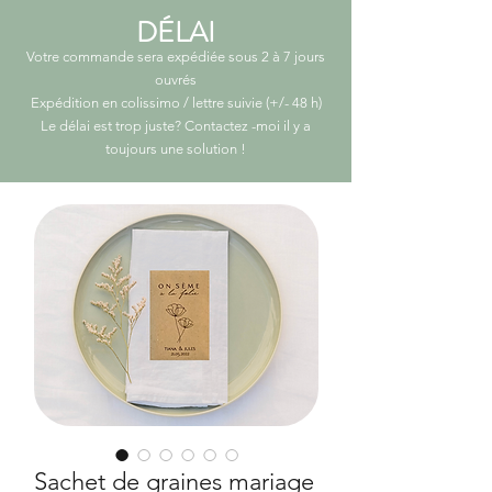
DÉLAI
Votre commande sera expédiée sous 2 à 7 jours
ouvrés
Expédition en colissimo / lettre suivie (+/- 48 h)
Le délai est trop juste? Contactez -moi il y a
toujours une solution
!
Sachet de graines mariage