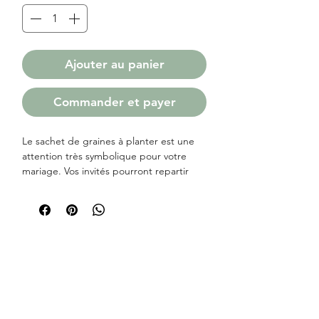
Ajouter au panier
Commander et payer
Le sachet de graines à planter est une
attention très symbolique pour votre
mariage. Vos invités pourront repartir
avec leurs cadeaux, et plus tard admirer
les plantes et les fleurs qui poussent et
grandissent comme votre amour.
Ce cadeau de mariage original ravira à
coup sûr tous vos convives.
● Phrase : On sème à la folie
● Type de graine : Fleurs des champs.