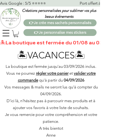
Avis Google : 5/5 ⭐️⭐️⭐️⭐️⭐️                                    Port offert à partir de 100€*                   
Créations personnalisées pour sublimer vos plus
beaux événements
👉Je crée mes sachets personnalisés
👉Je personnalise mes stickers
🏝️La boutique est fermée du 01/08 au 03/09 🏝️Toutes 
🏝️VACANCES🏝️
La boutique est fermée jusqu'au 03/09/2026 inclus.
Vous ne pourrez
régler votre panier
et
valider votre
commande
qu'à partir du
04/09/2026
Vos messages & mails ne seront lus qu'à compter du
04/09/2026.
D'ici là, n'hésitez pas à parcourir mes produits et à
ajouter vos favoris à votre liste de souhaits.​
Je vous remercie pour votre compréhension et votre
patience.
A très bientot
Anne