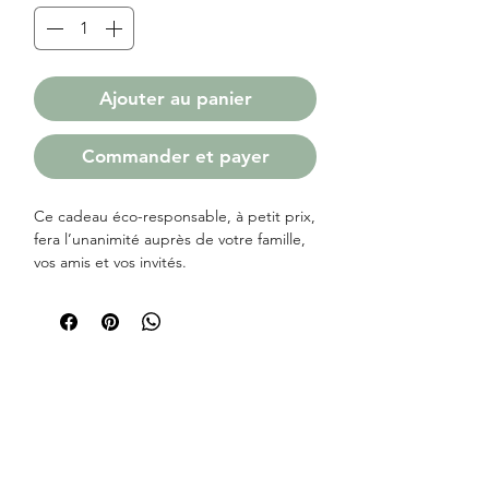
Ajouter au panier
Commander et payer
Ce cadeau éco-responsable, à petit prix,
fera l’unanimité auprès de votre famille,
vos amis et vos invités.
vos proches pourront repartir avec leur
sachet de graines personnalisé, et plus
tard admirer les plantes et les fleurs qui
poussent et grandissent comme votre
amour.
Les sachets de graines sont
personnalisés avec les prénoms des
mariés et la date du mariage.