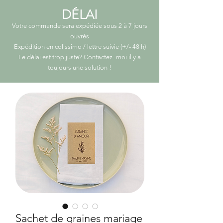
DÉLAI
Votre commande sera expédiée sous 2 à 7 jours
ouvrés
Expédition en colissimo / lettre suivie (+/- 48 h)
Le délai est trop juste? Contactez -moi il y a
toujours une solution
!
Sachet de graines mariage