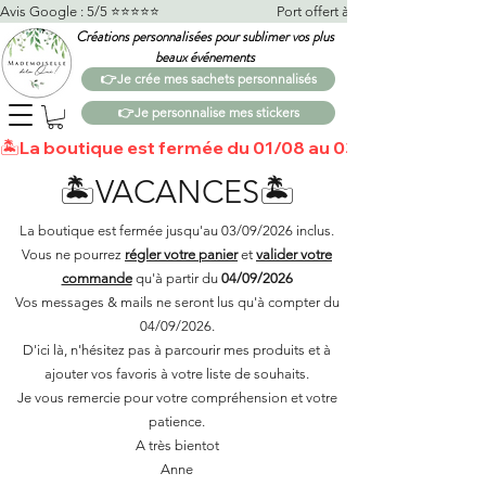
Avis Google : 5/5 ⭐️⭐️⭐️⭐️⭐️                                    Port offert à partir de 100€*                   
Créations personnalisées pour sublimer vos plus
beaux événements
👉Je crée mes sachets personnalisés
👉Je personnalise mes stickers
🏝️La boutique est fermée du 01/08 au 03/09 🏝️Toutes 
🏝️VACANCES🏝️
La boutique est fermée jusqu'au 03/09/2026 inclus.
Vous ne pourrez
régler votre panier
et
valider votre
commande
qu'à partir du
04/09/2026
Vos messages & mails ne seront lus qu'à compter du
04/09/2026.
D'ici là, n'hésitez pas à parcourir mes produits et à
ajouter vos favoris à votre liste de souhaits.​
Je vous remercie pour votre compréhension et votre
patience.
A très bientot
Anne