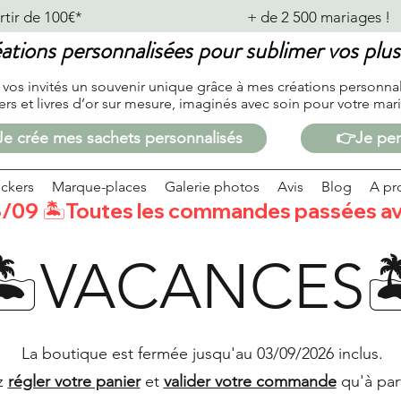
de 100€*                                              + de 2 500 mariages !           
ations personnalisées pour sublimer vos pl
 vos invités un souvenir unique grâce à mes créations personna
kers et livres d’or sur mesure, imaginés avec soin
pour votre mari
e crée mes sachets personnalisés
👉Je per
ickers
Marque-places
Galerie photos
Avis
Blog
A pr
/09 🏝️Toutes les commandes passées avan
🏝️VACANCES
La boutique est fermée jusqu'au 03/09/2026 inclus.
z
régler votre panier
et
valider votre commande
qu'à par