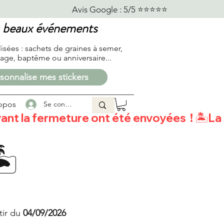
                            
us beaux événements
lisées :
sachets de graines à semer,
age, baptême ou anniversaire...
sonnalise mes stickers
opos
Se connecter
t la fermeture ont été envoyées  ! 
️
tir du
04/09/2026