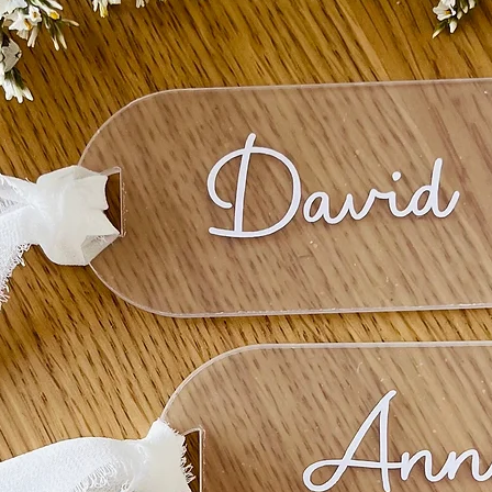
● Phrase : On récolt
● Type de graine : 
● Dimensions du sac
Les sachets de grain
commander le nombr
vous avez besoin. N’
garder en souvenir 
Je vous assure une l
France et Europe.
Si vous ne souhaite
GRAINE, vous recevre
vous pourrez y glisse