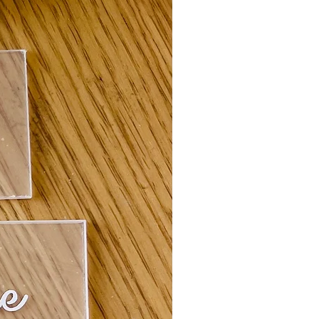
e ce que l'on s’aime
Fleurs des champs.
het : 6,6 cm x 9,8 cm
es sont vendus à l’unité. Vous pouvez
e exact de sachets de graines dont
oubliez pas d’en rajouter un pour le
de votre mariage.
ivraison rapide et soignée partout en
z pas de graines, sélectionnez SANS
z les sachets personnalisés vides et
r les graines de votre choix.