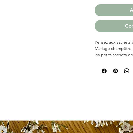
A
Co
Pensez aux sachets de
Mariage champêtre,
les petits sachets d
s’intègreront parfa
mariage.
Ce cadeau éco-respon
auprès de votre famil
de graines à semer 
tous. Même s’ils n’o
pourront facilement 
leur jardin ou sur l
Personnalisés avec l
mariage, ils seront pa