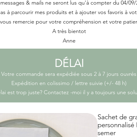
messages & mails ne seront lus qu'à compter du 04/09/
pas à parcourir mes produits et à ajouter vos favoris à votr
 vous remercie pour votre compréhension et votre patie
A très bientot
Anne
DÉLAI
Votre commande sera expédiée sous 2 à 7 jours ouvrés
Expédition en colissimo / lettre suivie (+/- 48 h)
lai est trop juste? Contactez -moi il y a toujours une sol
Sachet de gr
personnalisé
semer