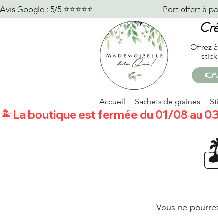
Avis Google : 5/5 ⭐️⭐️⭐️⭐️⭐️                                    Port offert à partir 
Cré
Offrez à
stic
👉J
Accueil
Sachets de graines
St
🏝️La boutique est fermée du 01/08 au 03
Vous ne pourre