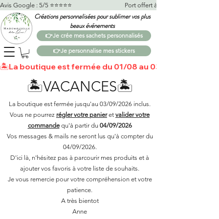
Avis Google : 5/5 ⭐️⭐️⭐️⭐️⭐️                                    Port offert à partir de 100€*                   
Créations personnalisées pour sublimer vos plus
beaux événements
👉Je crée mes sachets personnalisés
👉Je personnalise mes stickers
🏝️La boutique est fermée du 01/08 au 03/09 🏝️Toutes 
🏝️VACANCES🏝️
La boutique est fermée jusqu'au 03/09/2026 inclus.
Vous ne pourrez
régler votre panier
et
valider votre
commande
qu'à partir du
04/09/2026
Vos messages & mails ne seront lus qu'à compter du
04/09/2026.
D'ici là, n'hésitez pas à parcourir mes produits et à
ajouter vos favoris à votre liste de souhaits.​
Je vous remercie pour votre compréhension et votre
patience.
A très bientot
Anne