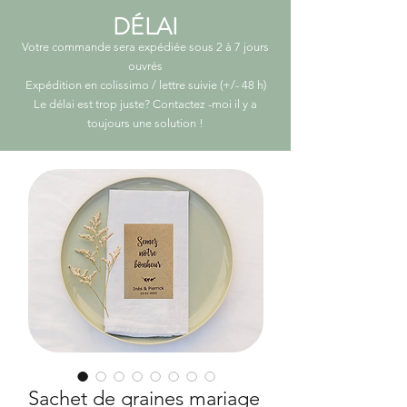
DÉLAI
Votre commande sera expédiée sous 2 à 7 jours
ouvrés
Expédition en colissimo / lettre suivie (+/- 48 h)
Le délai est trop juste? Contactez -moi il y a
toujours une solution
!
Sachet de graines mariage