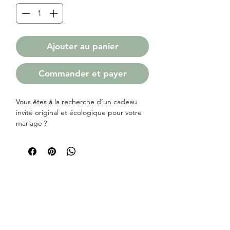
Ajouter au panier
Commander et payer
Vous êtes à la recherche d’un cadeau
invité original et écologique pour votre
mariage ?
Les sachets de graines à semer sont des
cadeaux qui s’adressent à tous.
Les sachets de graines à semer sont
personnalisés avec les prénoms des
mariés ainsi que la date du mariage, ils
contiennent un mélange de graines de
fleurs des champs, composé de
Centaurées, de Cosmos Bipinnatus, de