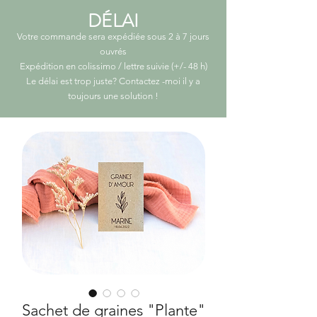
DÉLAI
Votre commande sera expédiée sous 2 à 7 jours
ouvrés
Expédition en colissimo / lettre suivie (+/- 48 h)
Le délai est trop juste? Contactez -moi il y a
toujours une solution
!
Sachet de graines "Plante"