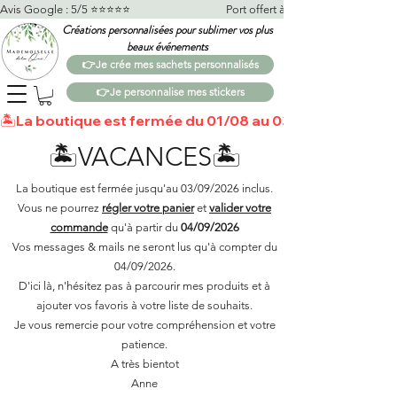
Avis Google : 5/5 ⭐️⭐️⭐️⭐️⭐️                                    Port offert à partir de 100€*                   
Créations personnalisées pour sublimer vos plus
beaux événements
👉Je crée mes sachets personnalisés
👉Je personnalise mes stickers
🏝️La boutique est fermée du 01/08 au 03/09 🏝️Toutes 
🏝️VACANCES🏝️
La boutique est fermée jusqu'au 03/09/2026 inclus.
Vous ne pourrez
régler votre panier
et
valider votre
commande
qu'à partir du
04/09/2026
Vos messages & mails ne seront lus qu'à compter du
04/09/2026.
D'ici là, n'hésitez pas à parcourir mes produits et à
ajouter vos favoris à votre liste de souhaits.​
Je vous remercie pour votre compréhension et votre
patience.
A très bientot
Anne