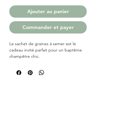
Ajouter au panier
Commander et payer
Le sachet de graines à semer est le
cadeau invité parfait pour un baptême
champêtre chic.
Disposés sur vos tables, ces sachets de
graines viennent compléter votre
décoration de baptême nature et
bohème.
Ce cadeau éco-responsable, à petit prix,
fera l’unanimité auprès de votre famille,
vos amis et vos invités.
Le sachet de graines à semer est une
attention très symbolique pour cet
évènement. Vos invités pourront repartir