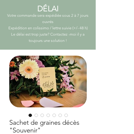
DÉLAI
Votre commande sera expédiée sous 2 à 7 jours
ouvrés
Expédition en colissimo / lettre suivie (+/- 48 h)
Le délai est trop juste? Contactez -moi il y a
toujours une solution
!
Sachet de graines décès
"Souvenir"