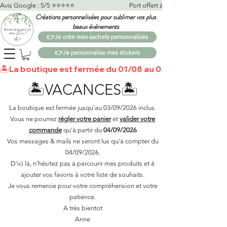
Avis Google : 5/5 ⭐️⭐️⭐️⭐️⭐️                                    Port offert à partir de 100€*                   
Créations personnalisées pour sublimer vos plus
beaux événements
👉Je crée mes sachets personnalisés
👉Je personnalise mes stickers
🏝️La boutique est fermée du 01/08 au 03/09 🏝️Toutes 
🏝️VACANCES🏝️
La boutique est fermée jusqu'au 03/09/2026 inclus.
Vous ne pourrez
régler votre panier
et
valider votre
commande
qu'à partir du
04/09/2026
Vos messages & mails ne seront lus qu'à compter du
04/09/2026.
D'ici là, n'hésitez pas à parcourir mes produits et à
ajouter vos favoris à votre liste de souhaits.​
Je vous remercie pour votre compréhension et votre
patience.
A très bientot
Anne