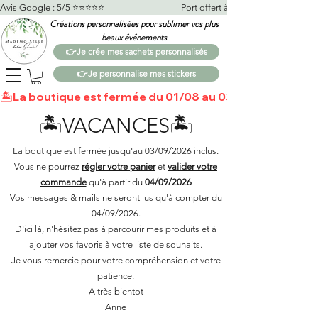
Avis Google : 5/5 ⭐️⭐️⭐️⭐️⭐️                                    Port offert à partir de 100€*                   
Créations personnalisées pour sublimer vos plus
beaux événements
👉Je crée mes sachets personnalisés
👉Je personnalise mes stickers
🏝️La boutique est fermée du 01/08 au 03/09 🏝️Toutes 
🏝️VACANCES🏝️
La boutique est fermée jusqu'au 03/09/2026 inclus.
Vous ne pourrez
régler votre panier
et
valider votre
commande
qu'à partir du
04/09/2026
Vos messages & mails ne seront lus qu'à compter du
04/09/2026.
D'ici là, n'hésitez pas à parcourir mes produits et à
ajouter vos favoris à votre liste de souhaits.​
Je vous remercie pour votre compréhension et votre
patience.
A très bientot
Anne