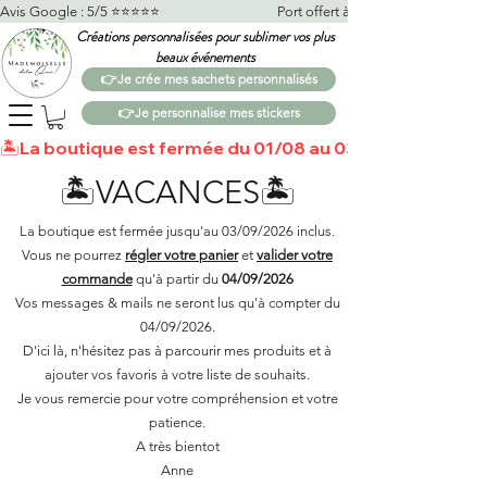
Avis Google : 5/5 ⭐️⭐️⭐️⭐️⭐️                                    Port offert à partir de 100€*                   
Créations personnalisées pour sublimer vos plus
beaux événements
👉Je crée mes sachets personnalisés
👉Je personnalise mes stickers
🏝️La boutique est fermée du 01/08 au 03/09 🏝️Toutes 
🏝️VACANCES🏝️
La boutique est fermée jusqu'au 03/09/2026 inclus.
Vous ne pourrez
régler votre panier
et
valider votre
commande
qu'à partir du
04/09/2026
Vos messages & mails ne seront lus qu'à compter du
04/09/2026.
D'ici là, n'hésitez pas à parcourir mes produits et à
ajouter vos favoris à votre liste de souhaits.​
Je vous remercie pour votre compréhension et votre
patience.
A très bientot
Anne