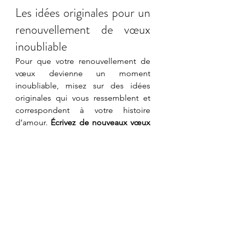
Les idées originales pour un 
renouvellement de vœux 
inoubliable
Pour que votre renouvellement de 
vœux devienne un moment 
inoubliable, misez sur des idées 
originales qui vous ressemblent et 
correspondent à votre histoire 
d’amour. 
Écrivez de nouveaux vœux 
qui reflètent votre parcours et vos 
sentiments actuels.
 Vous pouvez 
également demander à un proche 
de célébrer la cérémonie, pour une 
touche personnelle et émouvante.
Pourquoi ne pas surprendre vos 
invités avec 
une animation unique
 : 