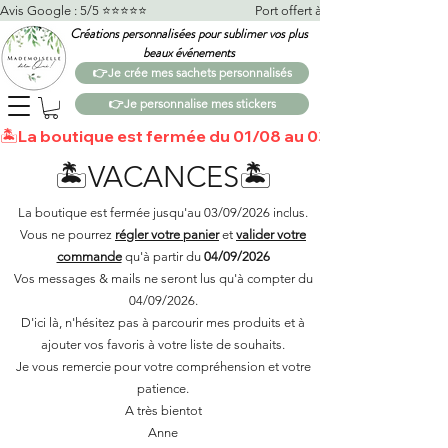
Avis Google : 5/5 ⭐️⭐️⭐️⭐️⭐️                                    Port offert à partir de 100€*                   
Créations personnalisées pour sublimer vos plus
beaux événements
👉Je crée mes sachets personnalisés
👉Je personnalise mes stickers
🏝️La boutique est fermée du 01/08 au 03/09 🏝️Toutes 
🏝️VACANCES🏝️
La boutique est fermée jusqu'au 03/09/2026 inclus.
Vous ne pourrez
régler votre panier
et
valider votre
commande
qu'à partir du
04/09/2026
Vos messages & mails ne seront lus qu'à compter du
04/09/2026.
D'ici là, n'hésitez pas à parcourir mes produits et à
ajouter vos favoris à votre liste de souhaits.​
Je vous remercie pour votre compréhension et votre
patience.
A très bientot
Anne