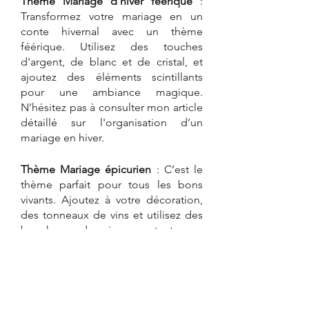
Thème Mariage d'hiver féérique
 : 
Transformez votre mariage en un 
conte hivernal avec un thème 
féérique. Utilisez des touches 
d'argent, de blanc et de cristal, et 
ajoutez des éléments scintillants 
pour une ambiance magique. 
N’hésitez pas à consulter mon article 
détaillé sur l'organisation d’un 
mariage en hiver.
Thème Mariage épicurien
 : C’est le 
thème parfait pour tous les bons 
vivants. Ajoutez à votre décoration, 
des tonneaux de vins et utilisez des 
bouchons de vins en tant que 
marque-place. Misez sur un repas de 
qualité et une ambiance 
décontractée entouré de vos 
proches. 