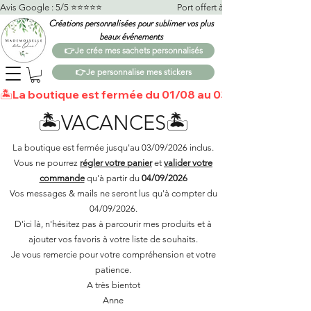
Avis Google : 5/5 ⭐️⭐️⭐️⭐️⭐️                                    Port offert à partir de 100€*                   
Créations personnalisées pour sublimer vos plus
beaux événements
👉Je crée mes sachets personnalisés
👉Je personnalise mes stickers
🏝️La boutique est fermée du 01/08 au 03/09 🏝️Toutes 
🏝️VACANCES🏝️
La boutique est fermée jusqu'au 03/09/2026 inclus.
Vous ne pourrez
régler votre panier
et
valider votre
commande
qu'à partir du
04/09/2026
Vos messages & mails ne seront lus qu'à compter du
04/09/2026.
D'ici là, n'hésitez pas à parcourir mes produits et à
ajouter vos favoris à votre liste de souhaits.​
Je vous remercie pour votre compréhension et votre
patience.
A très bientot
Anne