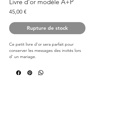
Livre d'or modèle A+P
Prix
45,00 €
Rupture de stock
Ce petit livre d'or sera parfait pour
conserver les messages des invités lors
d' un mariage.
Il est recouvert de tissu et entièrement
personnalisé avec les prénoms des
mariés ainsi que la date .
Vous pouvez choisir la date exactement
comme vous la souhaitez :
Par exemple : 20.06.2020, 20 Juin 2020,
20 juin 2020, 20/06/20, 20.06.20,
20/06/2020.
Vous pouvez également choisir le coloris
du tissu pour la couverture parmi les