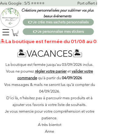
Avis Google : 5/5 ⭐️⭐️⭐️⭐️⭐️                                    Port offert à partir de 100€*                   
Créations personnalisées pour sublimer vos plus
beaux événements
👉Je crée mes sachets personnalisés
👉Je personnalise mes stickers
🏝️La boutique est fermée du 01/08 au 03/09 🏝️Toutes 
🏝️VACANCES🏝️
La boutique est fermée jusqu'au 03/09/2026 inclus.
Vous ne pourrez
régler votre panier
et
valider votre
commande
qu'à partir du
04/09/2026
Vos messages & mails ne seront lus qu'à compter du
04/09/2026.
D'ici là, n'hésitez pas à parcourir mes produits et à
ajouter vos favoris à votre liste de souhaits.​
Je vous remercie pour votre compréhension et votre
patience.
A très bientot
Anne