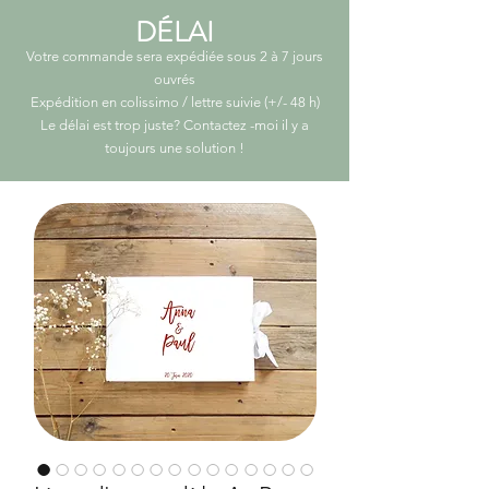
DÉLAI
Votre commande sera expédiée sous 2 à 7 jours
ouvrés
Expédition en colissimo / lettre suivie (+/- 48 h)
Le délai est trop juste? Contactez -moi il y a
toujours une solution
!