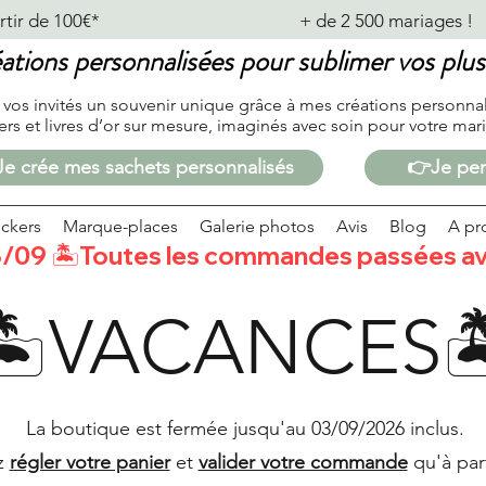
de 100€*                                              + de 2 500 mariages !           
ations personnalisées pour sublimer vos pl
 vos invités un souvenir unique grâce à mes créations personna
kers et livres d’or sur mesure, imaginés avec soin
pour votre mari
e crée mes sachets personnalisés
👉Je per
ickers
Marque-places
Galerie photos
Avis
Blog
A pr
/09 🏝️Toutes les commandes passées avan
🏝️VACANCES
La boutique est fermée jusqu'au 03/09/2026 inclus.
z
régler votre panier
et
valider votre commande
qu'à par