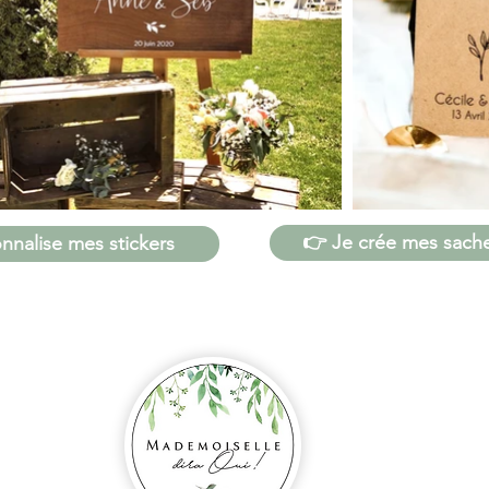
👉 Je crée mes sache
nnalise mes stickers
SIRET 880 
I
CGV
MENTIONS
rance
POLITIQU
@outlook.fr