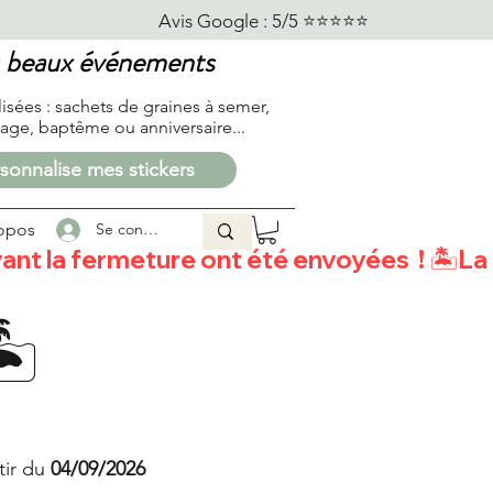
                            
us beaux événements
lisées :
sachets de graines à semer,
age, baptême ou anniversaire...
sonnalise mes stickers
opos
Se connecter
t la fermeture ont été envoyées  ! 
️
tir du
04/09/2026