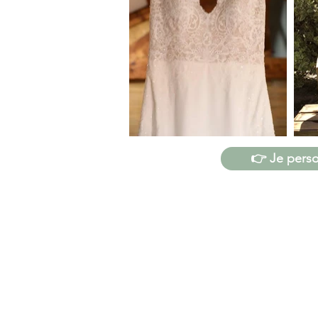
👉 Je perso
MADEMOISELLE DIRA OU
5 rue Sibille Lavertu
17630 LA FLOTTE EN RÉ, F
Mail :
mademoisellediraoui