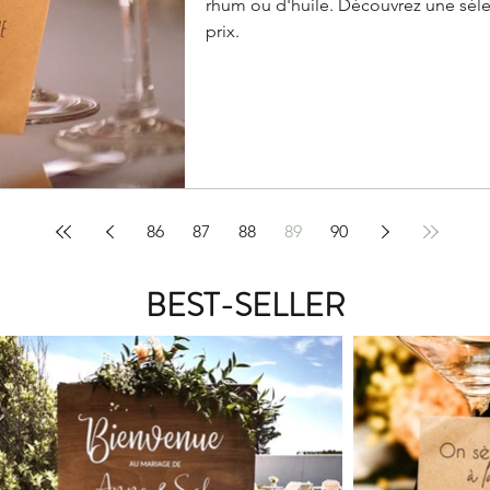
rhum ou d'huile. Découvrez une sélec
prix.
86
87
88
89
90
BEST-SELLER