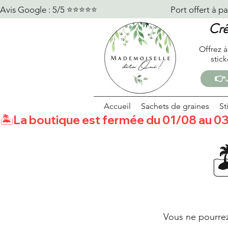
Avis Google : 5/5 ⭐️⭐️⭐️⭐️⭐️                                    Port offert à partir 
Cré
Offrez à
stic
👉J
Accueil
Sachets de graines
St
🏝️La boutique est fermée du 01/08 au 03
Vous ne pourre