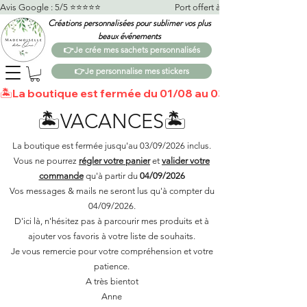
Avis Google : 5/5 ⭐️⭐️⭐️⭐️⭐️                                    Port offert à partir de 100€*                   
Créations personnalisées pour sublimer vos plus
beaux événements
👉Je crée mes sachets personnalisés
👉Je personnalise mes stickers
🏝️La boutique est fermée du 01/08 au 03/09 🏝️Toutes 
🏝️VACANCES🏝️
La boutique est fermée jusqu'au 03/09/2026 inclus.
Vous ne pourrez
régler votre panier
et
valider votre
commande
qu'à partir du
04/09/2026
Vos messages & mails ne seront lus qu'à compter du
04/09/2026.
D'ici là, n'hésitez pas à parcourir mes produits et à
ajouter vos favoris à votre liste de souhaits.​
Je vous remercie pour votre compréhension et votre
patience.
A très bientot
Anne